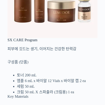
SX CARE Program
피부에 깃드는 생기, 이어지는 건강한 탄력감
구성품 (단품)
토너 200 mL
앰플 6 mL x 바이알 12 Vials x 바이알 캡 2 ea
세럼 50 mL
크림 50 mL X 스파츌라 (크림용) 1 ea
Key Materials