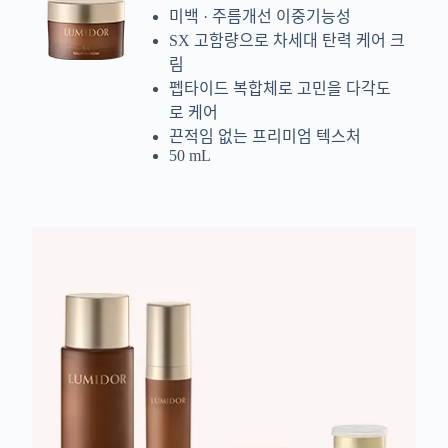
미백 · 주름개선 이중기능성
SX 고함량으로 차세대 탄력 케어 크
림
펩타이드 복합체로 고민을 다각도
로 케어
끈적임 없는 프리미엄 텍스처
50 mL