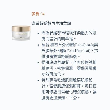
步驟 04
奇蹟超逆齡再生精華霜
專為舒緩都市環境汙染壓力的肌
膚而設計的精華霜。
蘊含 積雪草外泌體(Exo-Cica®)與
魚腥草外泌體( Exo-Heartleaf)，提
供肌膚雙重舒緩修復。
從肌底改善膚質，全方位修護粗
糙暗沉，密集保濕，讓保濕彈嫩
功效再加倍。
特別專為乾燥肌與敏弱肌膚設
計，強健肌膚保濕屏障，每日使
用可修護日常老化暗沉痕跡，讓
肌膚更加澎嫩、平滑。