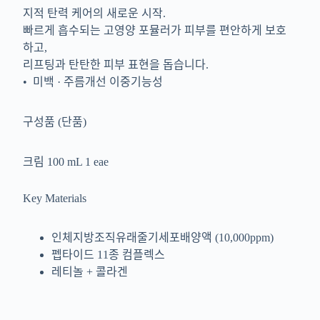
지적 탄력 케어의 새로운 시작.
빠르게 흡수되는 고영양 포뮬러가 피부를 편안하게 보호
하고,
리프팅과 탄탄한 피부 표현을 돕습니다.
• 미백 · 주름개선 이중기능성
구성품 (단품)
크림 100 mL 1 eae
Key Materials
인체지방조직유래줄기세포배양액 (10,000ppm)
펩타이드 11종 컴플렉스
레티놀 + 콜라겐