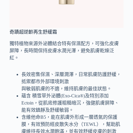
奇蹟超逆齡再生舒緩霜
獨特植物來源外泌體結合特有保濕配方，可強化皮膚
屏障，長時間保持皮膚水潤光澤，避免肌膚乾燥泛
紅。
長效密集保濕、深層潤澤，日常肌膚防護舒緩，
抵禦都市外部環境刺激
與敏弱肌膚的不適，維持肌膚的最佳狀態。
蘊含 積雪草外泌體(Exo-Cica®)及特別添加
Ectoin，從肌底修護粗糙暗沉，強健肌膚屏障、
能有效鎮靜及舒緩敏弱。
含維他命B5，能在肌膚外形成一層透氣的保護
膜，有效預防經皮散失水分（TEWL），幫助肌
膚維持長效水潤飽滿，並有效舒緩皮膚的刺激