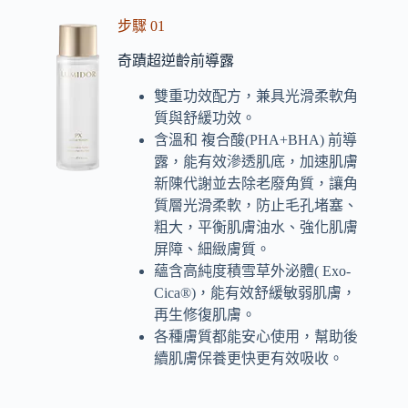
步驟 01
奇蹟超逆齡前導露
雙重功效配方，兼具光滑柔軟角
質與舒緩功效。
含溫和 複合酸(PHA+BHA) 前導
露，能有效滲透肌底，加速肌膚
新陳代謝並去除老廢角質，讓角
質層光滑柔軟，防止毛孔堵塞、
粗大，平衡肌膚油水、強化肌膚
屏障、細緻膚質。
蘊含高純度積雪草外泌體( Exo-
Cica®)，能有效舒緩敏弱肌膚，
再生修復肌膚。
各種膚質都能安心使用，幫助後
續肌膚保養更快更有效吸收。