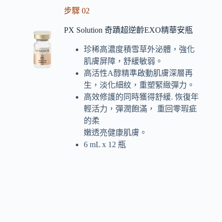
步驟 02
PX Solution 奇蹟超逆齡EXO精華安瓶
珍稀高濃度積雪草外泌體，強化
肌膚屏障，舒緩敏弱。
高活性A醇精準啟動肌膚深層再
生，淡化細紋，重塑緊緻彈力。
高效修護的同時獲得舒緩. 恢復年
輕活力，彈潤飽滿， 重回零瑕疵
的柔
嫩透亮健康肌膚。
6 mL x 12 瓶