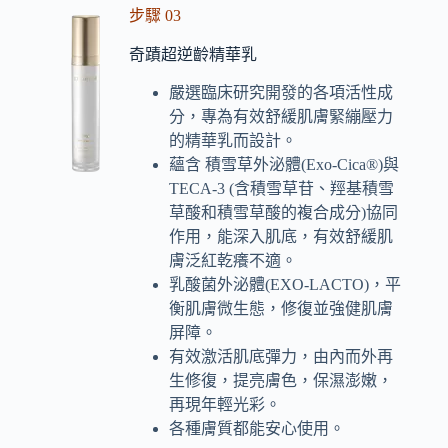
步驟 03
奇蹟超逆齡精華乳
嚴選臨床研究開發的各項活性成
分，專為有效舒緩肌膚緊繃壓力
的精華乳而設計。
蘊含 積雪草外泌體(Exo-Cica®)與
TECA-3 (含積雪草苷、羥基積雪
草酸和積雪草酸的複合成分)協同
作用，能深入肌底，有效舒緩肌
膚泛紅乾癢不適。
乳酸菌外泌體(EXO-LACTO)，平
衡肌膚微生態，修復並強健肌膚
屏障。
有效激活肌底彈力，由內而外再
生修復，提亮膚色，保濕澎嫩，
再現年輕光彩。
各種膚質都能安心使用。