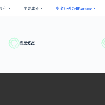
專利
主要成分
奧泌系列 CellExosome
專業修護