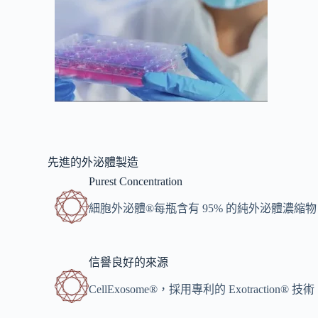
先進的外泌體製造
Purest Concentration
細胞外泌體®每瓶含有 95% 的純外泌體濃縮
信譽良好的來源
CellExosome®，採用專利的 Exotrac