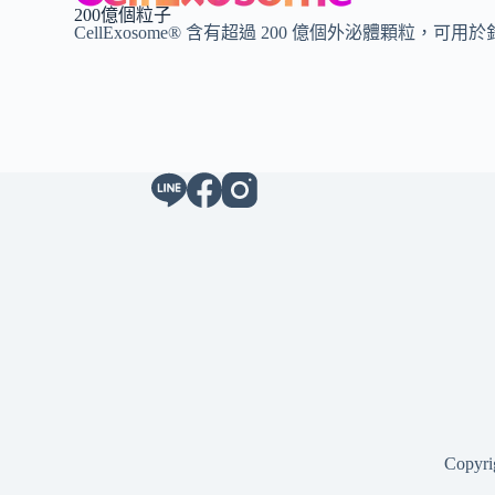
200億個粒子
CellExosome® 含有超過 200 億個外泌體顆粒
Cop