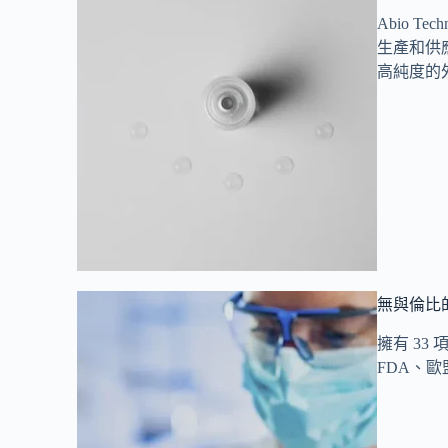
Abio 
生產和供
高純度的
無與倫比
擁有 33
FDA、