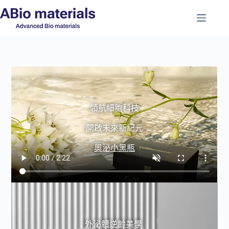
領航細胞科技
開啟未來新紀元
奧泌小黑瓶
外泌體逆齡美學