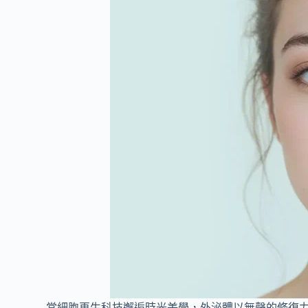
當細胞再生科技邂逅時光美學，外泌體以無聲的修復