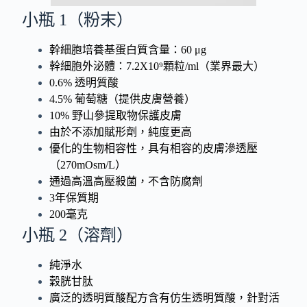
小瓶 1（粉末）
幹細胞培養基蛋白質含量：60 μg
幹細胞外泌體：7.2X10⁹顆粒/ml（業界最大）
0.6% 透明質酸
4.5% 葡萄糖（提供皮膚營養）
10% 野山參提取物保護皮膚
由於不添加賦形劑，純度更高
優化的生物相容性，具有相容的皮膚滲透壓
（270mOsm/L）
通過高溫高壓殺菌，不含防腐劑
3年保質期
200毫克
小瓶 2（溶劑）
純淨水
穀胱甘肽
廣泛的透明質酸配方含有仿生透明質酸，針對活